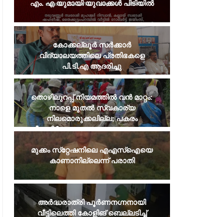
എം. എ യുമായി യുവാക്കൾ പിടിയിൽ
കോക്കല്ലൂർ സർക്കാർ
വിദ്യാലയത്തിലെ പ്രതിഭകളെ
പി.ടി.എ ആദരിച്ചു
തൊഴിലുറപ്പ് നിയമത്തില്‍ വന്‍ മാറ്റം:
നാളെ മുതല്‍ സ്വകാര്യ
നിലമൊരുക്കലില്ല; പകരം
വീടുനിര്‍മാണവും ജലസംരക്ഷണവും
മുക്കം സ്‌റ്റേഷനിലെ എഎസ്‌ഐയെ
കാണാനില്ലെന്ന് പരാതി
അർദ്ധരാത്രി പൂർണനഗ്നനായി
വീട്ടിലെത്തി കോളിങ് ബെല്ലടിച്ച്