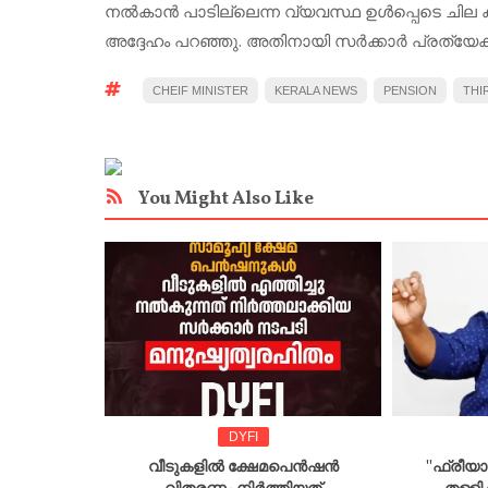
നൽകാൻ പാടില്ലെന്ന വ്യവസ്ഥ ഉൾപ്പെടെ ചില ക
അദ്ദേഹം പറഞ്ഞു. അതിനായി സർക്കാർ പ്രത്യേക പര
CHEIF MINISTER
KERALA NEWS
PENSION
THI
You Might Also Like
MENT
DYFI
്വകാര്യ
വീടുകളിൽ ക്ഷേമപെൻഷൻ
''ഫ്രീ