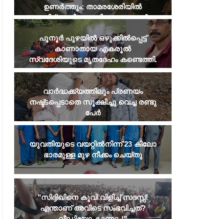
ഉണർത്തും; താമരശേരിയിൽ
പരിഭ്രാന്തി പരത്തി അജ്ഞാതൻ
​പൂനൂർ പുഴയിൽ ഒഴുക്കിൽപ്പെട്ട്
കാണാതായ എകരൂൽ
സ്വദേശിയുടെ മൃതദേഹം കണ്ടെത്തി.
വാർദ്ധക്ക്യത്തിലും പ്രണയം
നഷ്ട്ടപ്പെടാതെ സൂക്ഷിച്ചു വെച്ച രണ്ടു
പേർ
യുവതിയുടെ വയറ്റില്‍നിന്ന് 23 കിലോ
ഭാരമുള്ള മുഴ നീക്കം ചെയ്തു
KERALA NEWS
CHEIF MINISTER
​"സിദ്ദിഖിനെ കൂവി വിളിച്ച് സദസ്സ്!
എന്താണ് അവിടെ സംഭവിച്ചത്?
'പാർട്ടിയിലും മുന്നണിയിലും
സ്ത്രീ സുരക്ഷാ പെ
വീഡിയോ കാണാം!"