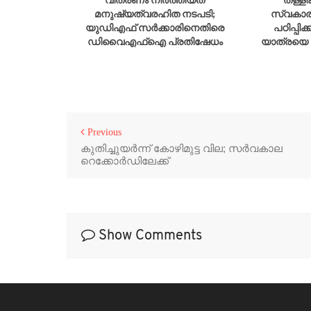
; തുറന്ന്
വിതരണം നിർത്തിയത്
തള്ളി
മുരളീധരൻ
മനുഷ്യത്വരഹിത നടപടി;
സ്വകാര്
യുഡിഎഫ് സർക്കാരിനെതിരെ
പഠിപ്പിക
ഡിവൈഎഫ്ഐ പ്രതിഷേധം
യാത്രയെ 
Previous
കുതിച്ചുയർന്ന് കോഴിമുട്ട വില; സർവകാല
റെക്കോർഡിലേക്ക്
Show Comments