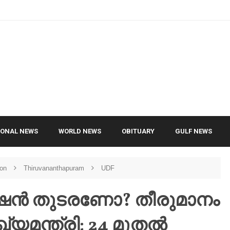
IONAL NEWS
WORLD NEWS
OBITUARY
GULF NEWS
ion
Thiruvananthapuram
UDF
െൻഷൻ തുടരണോ? തീരുമാനം
ുഖ്യമന്ത്രി; 24 മുതൽ