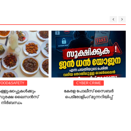
FOOD&SAFETY
CYBER CRIME
ള്ളുഷാപ്പുകൾക്കും
കേരള പോലീസ് സൈബർ
യസുരക്ഷ ലൈസൻസ്
പെട്രോളിംഗ് മുന്നറിയിപ്പ്
നിർബന്ധം