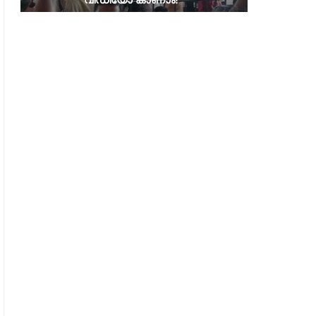
FUEL PRICE
CENTRAL GOVERNMEN
ഇന്ധനവിലയിൽ വീണ്ടും വർധനവ്;
പാചക വാതക സിലിണ്ടറിന്
വില കൂട്ടുന്നത് പത്ത് ദിവസത്തിനിടെ
കുത്തനെ കൂട്ടി കേന്ദ്ര
മൂന്നാം തവണ
സിലിണ്ടറിന് 200 രൂപ
വര്‍ധന