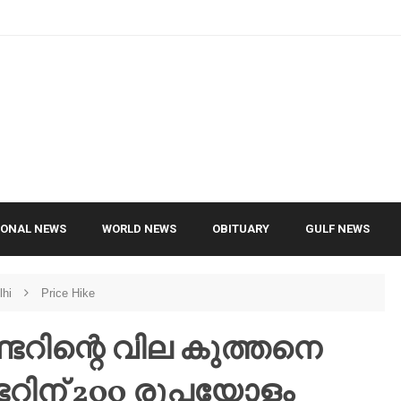
IONAL NEWS
WORLD NEWS
OBITUARY
GULF NEWS
lhi
Price Hike
റിന്റെ വില കുത്തനെ
ിണ്ടറിന് 200 രൂപയോളം