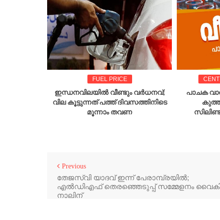
FUEL PRICE
CENT
്പിച്ചു;
ഇന്ധനവിലയിൽ വീണ്ടും വർധനവ്;
പാചക വാത
് 60 രൂപ
വില കൂട്ടുന്നത് പത്ത് ദിവസത്തിനിടെ
കുത്ത
യത്തിനുള്ള
മൂന്നാം തവണ
സിലിണ്
ുടെ വർധനവ്
Previous
തേജസ്വി യാദവ് ഇന്ന് പേരാമ്പ്രയിൽ;
എൽഡിഎഫ് തെരഞ്ഞെടുപ്പ് സമ്മേളനം വൈകിട്
നാലിന്