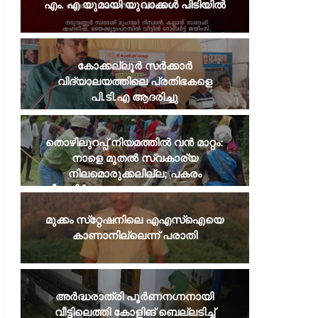
എം. എ യുമായി യുവാക്കൾ പിടിയിൽ
കോക്കല്ലൂർ സർക്കാർ
വിദ്യാലയത്തിലെ പ്രതിഭകളെ
പി.ടി.എ ആദരിച്ചു
തൊഴിലുറപ്പ് നിയമത്തില്‍ വന്‍ മാറ്റം:
നാളെ മുതല്‍ സ്വകാര്യ
നിലമൊരുക്കലില്ല; പകരം
വീടുനിര്‍മാണവും ജലസംരക്ഷണവും
മുക്കം സ്‌റ്റേഷനിലെ എഎസ്‌ഐയെ
കാണാനില്ലെന്ന് പരാതി
അർദ്ധരാത്രി പൂർണനഗ്നനായി
വീട്ടിലെത്തി കോളിങ് ബെല്ലടിച്ച്