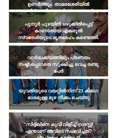
ഉണർത്തും; താമരശേരിയിൽ
പരിഭ്രാന്തി പരത്തി അജ്ഞാതൻ
​പൂനൂർ പുഴയിൽ ഒഴുക്കിൽപ്പെട്ട്
കാണാതായ എകരൂൽ
സ്വദേശിയുടെ മൃതദേഹം കണ്ടെത്തി.
വാർദ്ധക്ക്യത്തിലും പ്രണയം
നഷ്ട്ടപ്പെടാതെ സൂക്ഷിച്ചു വെച്ച രണ്ടു
പേർ
യുവതിയുടെ വയറ്റില്‍നിന്ന് 23 കിലോ
ഭാരമുള്ള മുഴ നീക്കം ചെയ്തു
​"സിദ്ദിഖിനെ കൂവി വിളിച്ച് സദസ്സ്!
എന്താണ് അവിടെ സംഭവിച്ചത്?
വീഡിയോ കാണാം!"