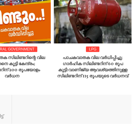
RAL GOVERNMENT
LPG
ക സിലിണ്ടറിന്റെ വില
പാചകവാതക വില വർധിപ്പിച്ചു;
നെ കൂട്ടി കേന്ദ്രം;
ഗാർഹിക സിലിണ്ടറിന് 60 രൂപ
ടറിന് 200 രൂപയോളം
കൂട്ടി:വാണിജ്യ ആവശ്യത്തിനുള്ള
വര്‍ധന
സിലിണ്ടറിന് 115 രൂപയുടെ വർധനവ്
ട്