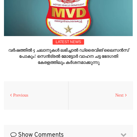
LATEST NEWS
വർഷത്തിൽ 5 ചലാനുകൾ ലഭിച്ചാൽ ഡ്രൈവിങ് ലൈസൻസ്
പോകും! സെൻട്രൽ മോട്ടോർ വാഹന ചട്ട ഭേദഗതി
കേരളത്തിലും കർശനമാക്കുന്നു
Previous
Next
Show Comments