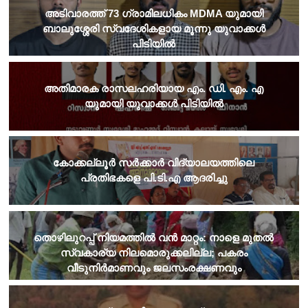
അടിവാരത്ത് 73 ഗ്രാമിലധികം MDMA യുമായി
ബാലുശ്ശേരി സ്വദേശികളായ മൂന്നു യുവാക്കൾ
പിടിയിൽ
അതിമാരക രാസലഹരിയായ എം. ഡി. എം. എ
യുമായി യുവാക്കൾ പിടിയിൽ
കോക്കല്ലൂർ സർക്കാർ വിദ്യാലയത്തിലെ
പ്രതിഭകളെ പി.ടി.എ ആദരിച്ചു
തൊഴിലുറപ്പ് നിയമത്തില്‍ വന്‍ മാറ്റം: നാളെ മുതല്‍
സ്വകാര്യ നിലമൊരുക്കലില്ല; പകരം
വീടുനിര്‍മാണവും ജലസംരക്ഷണവും