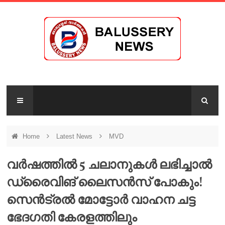
Home
Latest News
MVD
വർഷത്തിൽ 5 ചലാനുകൾ ലഭിച്ചാൽ
ഡ്രൈവിങ് ലൈസൻസ് പോകും!
സെൻട്രൽ മോട്ടോർ വാഹന ചട്ട
ഭേദഗതി കേരളത്തിലും