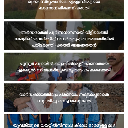
മുക്കം സ്‌റ്റേഷനിലെ എഎസ്‌ഐയെ
കാണാനില്ലെന്ന് പരാതി
അർദ്ധരാത്രി പൂർണനഗ്നനായി വീട്ടിലെത്തി
കോളിങ് ബെല്ലടിച്ച് ഉണർത്തും; താമരശേരിയിൽ
പരിഭ്രാന്തി പരത്തി അജ്ഞാതൻ
​പൂനൂർ പുഴയിൽ ഒഴുക്കിൽപ്പെട്ട് കാണാതായ
എകരൂൽ സ്വദേശിയുടെ മൃതദേഹം കണ്ടെത്തി.
വാർദ്ധക്ക്യത്തിലും പ്രണയം നഷ്ട്ടപ്പെടാതെ
സൂക്ഷിച്ചു വെച്ച രണ്ടു പേർ
യുവതിയുടെ വയറ്റില്‍നിന്ന് 23 കിലോ ഭാരമുള്ള മുഴ