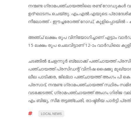
നന്മണ്ട ഗ്രാമപഞ്ചായത്തിലെ രണ്ട് റോഡുകൾ വന
ഉദ്ഘാടനം ചെയ്തു. എം.എൽ.എയുടെ പ്രാദേശിക 
നീലോത്ത് - ഈച്ചരോത്ത് റോഡ്, കൂളിപ്പൊയിൽ - കണ
അഞ്ച് ലക്ഷം രൂപ വിനിയോഗിച്ചാണ് എട്ടാം വാർഡ
15 ലക്ഷം രൂപ ചെലവിട്ടാണ് 12-ാം വാർഡിലെ കൂളിപ
ചടങ്ങിൽ ചേളന്നൂർ ബ്ലോക്ക് പഞ്ചായത്ത് പ്രസി
പഞ്ചായത്ത് പ്രസിഡന്റ്‌ വിനിഷ ഷൈജു മുഖ്യാത
ലീല പാടിക്കര, ജില്ലാ പഞ്ചായത്ത് അംഗം പി ക
പ്രസാദ്, നന്മണ്ട ഗ്രാമപഞ്ചായത്ത് സ്ഥിരം സമ
വടക്കേടത്ത്, ഗ്രാമപഞ്ചായത്ത് അംഗം ഗിരിജ
എം ബിജു, സീമ തട്ടഞ്ചേരി, രാഷ്ട്രീയ പാർട്ടി പ്
LOCAL NEWS