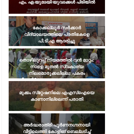
എം. എ യുമായി യുവാക്കൾ പിടിയിൽ
കോക്കല്ലൂർ സർക്കാർ
വിദ്യാലയത്തിലെ പ്രതിഭകളെ
പി.ടി.എ ആദരിച്ചു
തൊഴിലുറപ്പ് നിയമത്തില്‍ വന്‍ മാറ്റം:
നാളെ മുതല്‍ സ്വകാര്യ
നിലമൊരുക്കലില്ല; പകരം
വീടുനിര്‍മാണവും ജലസംരക്ഷണവും
മുക്കം സ്‌റ്റേഷനിലെ എഎസ്‌ഐയെ
കാണാനില്ലെന്ന് പരാതി
അർദ്ധരാത്രി പൂർണനഗ്നനായി
വീട്ടിലെത്തി കോളിങ് ബെല്ലടിച്ച്