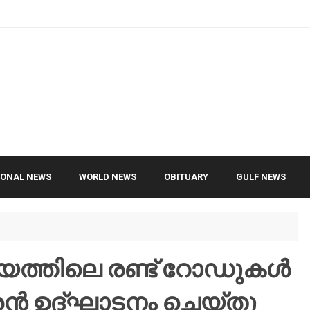
IONAL NEWS
WORLD NEWS
OBITUARY
GULF NEWS
ായത്തിലെ രണ്ട് റോഡുകൾ
ദ്രൻ ഉദ്ഘാടനം ചെയ്തു