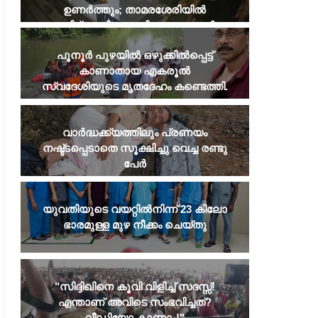
ഉണർത്തും; താമരശേരിയിൽ
പരിഭ്രാന്തി പരത്തി അജ്ഞാതൻ
​പൂനൂർ പുഴയിൽ ഒഴുക്കിൽപ്പെട്ട്
കാണാതായ എകരൂൽ
സ്വദേശിയുടെ മൃതദേഹം കണ്ടെത്തി.
വാർദ്ധക്ക്യത്തിലും പ്രണയം
നഷ്ട്ടപ്പെടാതെ സൂക്ഷിച്ചു വെച്ച രണ്ടു
പേർ
BALUSSERY
LOCAL NEWS
ഓണം ഖാദി മേളക്ക് തുടക്കം
ആശാ വർക്കറുടെ
യുവതിയുടെ വയറ്റില്‍നിന്ന് 23 കിലോ
സസ്പെൻഷനിൽ പ്രതിഷ
ഭാരമുള്ള മുഴ നീക്കം ചെയ്തു
പേരാമ്പ്ര പഞ്ചായത്
ഓഫീസിലേക്ക് നാളെ 
വർക്കർമാരുടെ മാർച്ച
​"സിദ്ദിഖിനെ കൂവി വിളിച്ച് സദസ്സ്!
എന്താണ് അവിടെ സംഭവിച്ചത്?
വീഡിയോ കാണാം!"