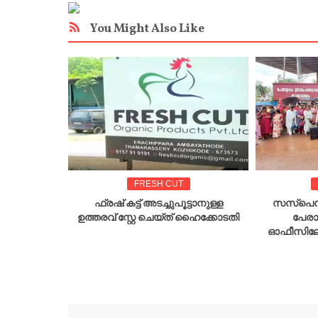
You Might Also Like
FRESH CUT
 ചർച്ച
ഫ്രഷ് കട്ട് അടച്ചുപൂട്ടാനുള്ള
സസ്പെൻ
തിഷേധം;
ഉത്തരവ് സ്റ്റേ ചെയ്ത് ഹൈക്കോടതി
പേരാ
ങ്ങൾ
ഓഫീസിലേക്
ൽ നിന്ന്
ി