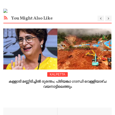
You Might Also Like
KALPETTA
കള്ളാ‌ടി മണ്ണിടിച്ചിൽ ദുരന്തം; പ്രിയങ്കാ ഗാന്ധി വെള്ളിയാഴ്ച
വയനാട്ടിലെത്തും