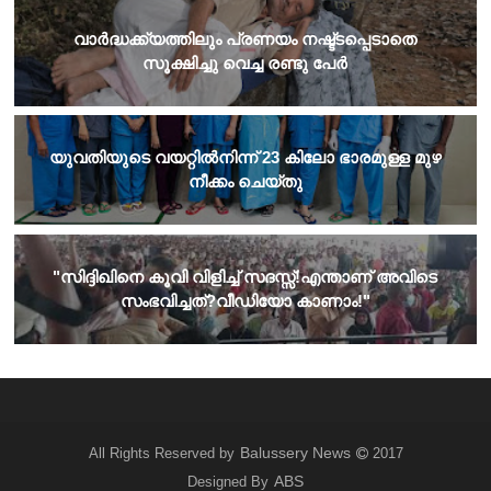
വാർദ്ധക്ക്യത്തിലും പ്രണയം നഷ്ട്ടപ്പെടാതെ
സൂക്ഷിച്ചു വെച്ച രണ്ടു പേർ
യുവതിയുടെ വയറ്റില്‍നിന്ന് 23 കിലോ ഭാരമുള്ള മുഴ
നീക്കം ചെയ്തു
​"സിദ്ദിഖിനെ കൂവി വിളിച്ച് സദസ്സ്!എന്താണ് അവിടെ
സംഭവിച്ചത്?വീഡിയോ കാണാം!"
Balussery News
All Rights Reserved by
2017
ABS
Designed By