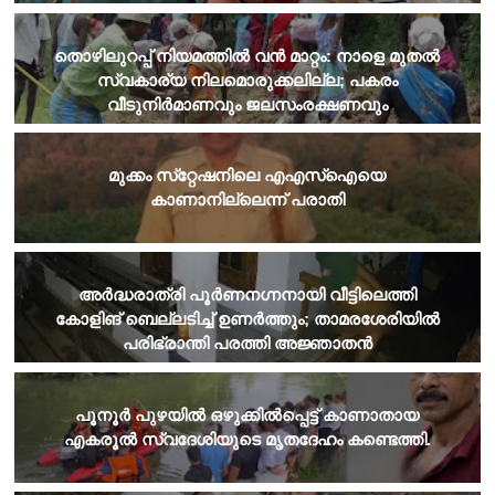
തൊഴിലുറപ്പ് നിയമത്തില്‍ വന്‍ മാറ്റം: നാളെ മുതല്‍
സ്വകാര്യ നിലമൊരുക്കലില്ല; പകരം
വീടുനിര്‍മാണവും ജലസംരക്ഷണവും
മുക്കം സ്‌റ്റേഷനിലെ എഎസ്‌ഐയെ
കാണാനില്ലെന്ന് പരാതി
അർദ്ധരാത്രി പൂർണനഗ്നനായി വീട്ടിലെത്തി
കോളിങ് ബെല്ലടിച്ച് ഉണർത്തും; താമരശേരിയിൽ
പരിഭ്രാന്തി പരത്തി അജ്ഞാതൻ
​പൂനൂർ പുഴയിൽ ഒഴുക്കിൽപ്പെട്ട് കാണാതായ
എകരൂൽ സ്വദേശിയുടെ മൃതദേഹം കണ്ടെത്തി.