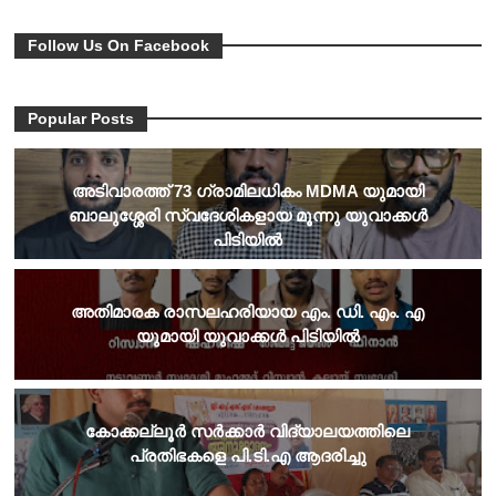
Follow Us On Facebook
Popular Posts
അടിവാരത്ത് 73 ഗ്രാമിലധികം MDMA യുമായി
ബാലുശ്ശേരി സ്വദേശികളായ മൂന്നു യുവാക്കൾ
പിടിയിൽ
അതിമാരക രാസലഹരിയായ എം. ഡി. എം. എ
യുമായി യുവാക്കൾ പിടിയിൽ
കോക്കല്ലൂർ സർക്കാർ വിദ്യാലയത്തിലെ
പ്രതിഭകളെ പി.ടി.എ ആദരിച്ചു