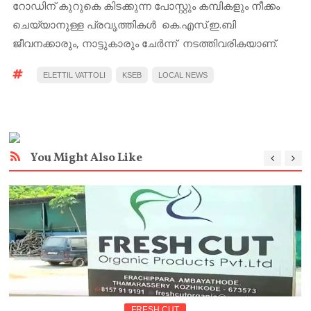
റോഡിന് കുറുകെ കിടക്കുന്ന പോസ്റ്റും കമ്പികളും നീക്കം
ചെയ്യാനുള്ള പ്രവൃത്തികൾ കെ.എസ്.ഇ.ബി
ജീവനക്കാരും, നാട്ടുകാരും ചേർന്ന് നടത്തിവരികയാണ്.
ELETTIL VATTOLI
KSEB
LOCAL NEWS
You Might Also Like
FRESH CUT