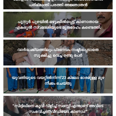
പരിഭ്രാന്തി പരത്തി അജ്ഞാതൻ
​പൂനൂർ പുഴയിൽ ഒഴുക്കിൽപ്പെട്ട് കാണാതായ
എകരൂൽ സ്വദേശിയുടെ മൃതദേഹം കണ്ടെത്തി.
വാർദ്ധക്ക്യത്തിലും പ്രണയം നഷ്ട്ടപ്പെടാതെ
സൂക്ഷിച്ചു വെച്ച രണ്ടു പേർ
യുവതിയുടെ വയറ്റില്‍നിന്ന് 23 കിലോ ഭാരമുള്ള മുഴ
നീക്കം ചെയ്തു
​"സിദ്ദിഖിനെ കൂവി വിളിച്ച് സദസ്സ്!എന്താണ് അവിടെ
സംഭവിച്ചത്?വീഡിയോ കാണാം!"