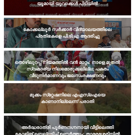
യുമായി യുവാക്കൾ പിടിയിൽ
കോക്കല്ലൂർ സർക്കാർ വിദ്യാലയത്തിലെ
പ്രതിഭകളെ പി.ടി.എ ആദരിച്ചു
തൊഴിലുറപ്പ് നിയമത്തില്‍ വന്‍ മാറ്റം: നാളെ മുതല്‍
സ്വകാര്യ നിലമൊരുക്കലില്ല; പകരം
വീടുനിര്‍മാണവും ജലസംരക്ഷണവും
മുക്കം സ്‌റ്റേഷനിലെ എഎസ്‌ഐയെ
കാണാനില്ലെന്ന് പരാതി
അർദ്ധരാത്രി പൂർണനഗ്നനായി വീട്ടിലെത്തി
കോളിങ് ബെല്ലടിച്ച് ഉണർത്തും; താമരശേരിയിൽ