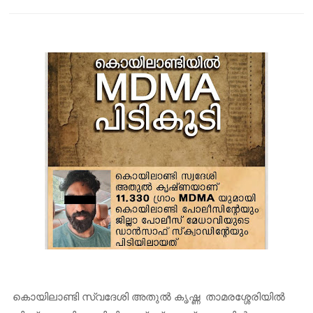
am
കൊയിലാണ്ടി സ്വദേശി അതുൽ കൃഷ്ണ താമരശ്ശേരിയിൽ