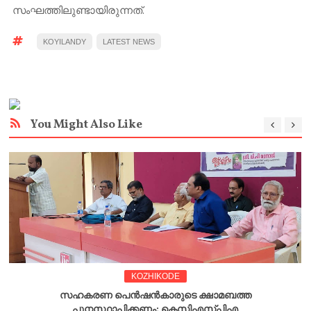
സംഘത്തിലുണ്ടായിരുന്നത്.
KOYILANDY
LATEST NEWS
You Might Also Like
KOZHIKODE
സഹകരണ പെൻഷൻകാരുടെ ക്ഷാമബത്ത
പുനസ്ഥാപിക്കണം; കെസിഎസ്പിഎ