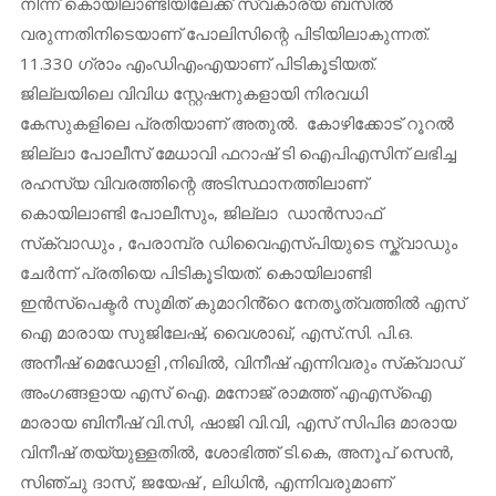
നിന്ന് കൊയിലാണ്ടിയിലേക്ക് സ്വകാര്യ ബസിൽ
വരുന്നതിനിടെയാണ് പോലിസിന്റെ പിടിയിലാകുന്നത്.
11.330 ​ഗ്രാം എംഡിഎംഎയാണ് പിടികൂടിയത്.
ജില്ലയിലെ വിവിധ സ്റ്റേഷനുകളായി നിരവധി
കേസുകളിലെ പ്രതിയാണ് അതുൽ. കോഴിക്കോട് റൂറൽ
ജില്ലാ പോലീസ് മേധാവി ഫറാഷ് ടി ഐപിഎസിന് ലഭിച്ച
രഹസ്യ വിവരത്തിന്റെ അടിസ്ഥാനത്തിലാണ്
കൊയിലാണ്ടി പോലീസും, ജില്ലാ ഡാൻസാഫ്
സ്‌ക്വാഡും , പേരാമ്പ്ര ഡിവൈഎസ്പിയുടെ സ്ക്വാഡും
ചേർന്ന് പ്രതിയെ പിടികൂടിയത്. കൊയിലാണ്ടി
ഇൻസ്പെക്ടർ സുമിത് കുമാറിൻ്റെ നേതൃത്വത്തിൽ എസ്
ഐ മാരായ സുജിലേഷ്, വൈശാഖ്, എസ്.സി. പി.ഒ.
അനീഷ് മെഡോളി ,നിഖിൽ, വിനീഷ് എന്നിവരും സ്‌ക്വാഡ്
അംഗങ്ങളായ എസ് ഐ. മനോജ് രാമത്ത് എഎസ്‌ഐ
മാരായ ബിനീഷ് വി.സി, ഷാജി വി.വി, എസ് സിപിഒ മാരായ
വിനീഷ് തയ്യുള്ളതിൽ, ശോഭിത്ത് ടി.കെ, അനൂപ് സെൻ,
സിഞ്ചു ദാസ്, ജയേഷ് , ലിധിൻ, എന്നിവരുമാണ്