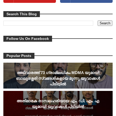
Search This Blog
Follow Us On Facebook
Popular Posts
അടിവാരത്ത് 73 ഗ്രാമിലധികം MDMA യുമായി
ബാലുശ്ശേരി സ്വദേശികളായ മൂന്നു യുവാക്കൾ
പിടിയിൽ
അതിമാരക രാസലഹരിയായ എം. ഡി. എം. എ
യുമായി യുവാക്കൾ പിടിയിൽ