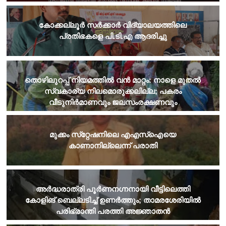
കോക്കല്ലൂർ സർക്കാർ വിദ്യാലയത്തിലെ
പ്രതിഭകളെ പി.ടി.എ ആദരിച്ചു
തൊഴിലുറപ്പ് നിയമത്തില്‍ വന്‍ മാറ്റം: നാളെ മുതല്‍
സ്വകാര്യ നിലമൊരുക്കലില്ല; പകരം
വീടുനിര്‍മാണവും ജലസംരക്ഷണവും
മുക്കം സ്‌റ്റേഷനിലെ എഎസ്‌ഐയെ
കാണാനില്ലെന്ന് പരാതി
അർദ്ധരാത്രി പൂർണനഗ്നനായി വീട്ടിലെത്തി
കോളിങ് ബെല്ലടിച്ച് ഉണർത്തും; താമരശേരിയിൽ
പരിഭ്രാന്തി പരത്തി അജ്ഞാതൻ