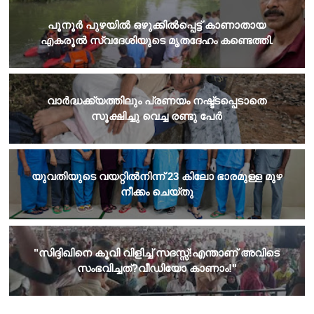
​പൂനൂർ പുഴയിൽ ഒഴുക്കിൽപ്പെട്ട് കാണാതായ
എകരൂൽ സ്വദേശിയുടെ മൃതദേഹം കണ്ടെത്തി.
വാർദ്ധക്ക്യത്തിലും പ്രണയം നഷ്ട്ടപ്പെടാതെ
സൂക്ഷിച്ചു വെച്ച രണ്ടു പേർ
യുവതിയുടെ വയറ്റില്‍നിന്ന് 23 കിലോ ഭാരമുള്ള മുഴ
നീക്കം ചെയ്തു
​"സിദ്ദിഖിനെ കൂവി വിളിച്ച് സദസ്സ്!എന്താണ് അവിടെ
സംഭവിച്ചത്?വീഡിയോ കാണാം!"