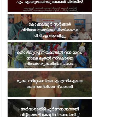
എം. എ യുമായി യുവാക്കൾ പിടിയിൽ
കോക്കല്ലൂർ സർക്കാർ
വിദ്യാലയത്തിലെ പ്രതിഭകളെ
പി.ടി.എ ആദരിച്ചു
തൊഴിലുറപ്പ് നിയമത്തില്‍ വന്‍ മാറ്റം:
നാളെ മുതല്‍ സ്വകാര്യ
നിലമൊരുക്കലില്ല; പകരം
വീടുനിര്‍മാണവും ജലസംരക്ഷണവും
മുക്കം സ്‌റ്റേഷനിലെ എഎസ്‌ഐയെ
കാണാനില്ലെന്ന് പരാതി
അർദ്ധരാത്രി പൂർണനഗ്നനായി
വീട്ടിലെത്തി കോളിങ് ബെല്ലടിച്ച്