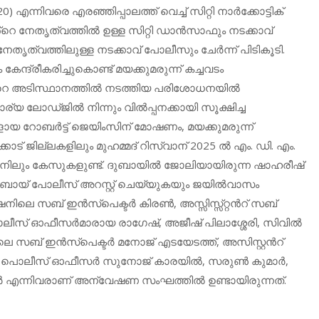
നിവരെ എരഞ്ഞിപ്പാലത്ത് വെച്ച് സിറ്റി നാർക്കോട്ടിക്
റെ നേതൃത്വത്തിൽ ഉള്ള സിറ്റി ഡാൻസാഫും നടക്കാവ്
തൃത്വത്തിലുള്ള നടക്കാവ് പോലീസും ചേര്‍ന്ന് പിടികൂടി.
്ദ്രീകരിച്ചുകൊണ്ട് മയക്കുമരുന്ന് കച്ചവടം
ന്‍റെ അടിസ്ഥാനത്തിൽ നടത്തിയ പരിശോധനയിൽ
്യ ലോഡ്ജിൽ നിന്നും വില്‍പ്പനക്കായി സൂക്ഷിച്ച
ായ റോബർട്ട് ജെയിംസിന് മോഷണം, മയക്കുമരുന്ന്
്കാട് ജില്ലകളിലും മുഹമ്മദ് റിസ്വാന് 2025 ൽ എം. ഡി. എം.
േഷനിലും കേസുകളുണ്ട്. ദുബായിൽ ജോലിയായിരുന്ന ഷാഹരീഷ്
ദുബായ് പോലീസ് അറസ്റ്റ് ചെയ്യുകയും ജയിൽവാസം
േഷനിലെ സബ് ഇൻസ്പെക്ടർ കിരണ്‍, അസ്സിസ്സ്റ്റന്‍റ് സബ്
ലീസ് ഓഫീസർമാരായ രാഗേഷ്, അജീഷ് പിലാശ്ശേരി, സിവിൽ
സബ് ഇൻസ്പെക്ടർ മനോജ് എടയേടത്ത്, അസിസ്റ്റന്‍റ്
 പൊലീസ് ഓഫീസർ സുനോജ് കാരയിൽ, സരുണ്‍ കുമാർ,
ൂർ എന്നിവരാണ് അന്വേഷണ സംഘത്തിൽ ഉണ്ടായിരുന്നത്.