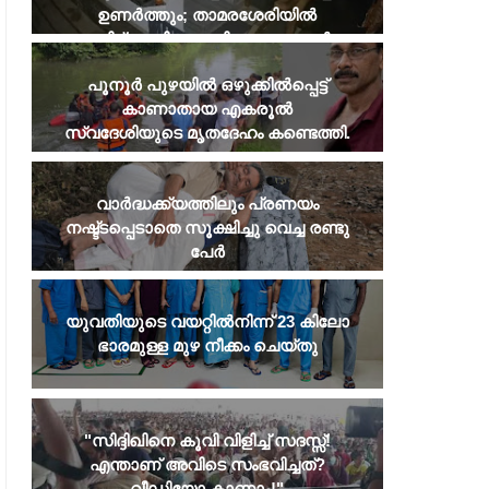
ഉണർത്തും; താമരശേരിയിൽ
പരിഭ്രാന്തി പരത്തി അജ്ഞാതൻ
​പൂനൂർ പുഴയിൽ ഒഴുക്കിൽപ്പെട്ട്
കാണാതായ എകരൂൽ
സ്വദേശിയുടെ മൃതദേഹം കണ്ടെത്തി.
വാർദ്ധക്ക്യത്തിലും പ്രണയം
നഷ്ട്ടപ്പെടാതെ സൂക്ഷിച്ചു വെച്ച രണ്ടു
പേർ
യുവതിയുടെ വയറ്റില്‍നിന്ന് 23 കിലോ
HOME MINISTER
KOZHIKODE UPDATES
ഭാരമുള്ള മുഴ നീക്കം ചെയ്തു
ലഹരിക്കെതിരെ മുഴുവന്‍
കോഴിക്കോട് കെഎസ്ആർ
ജനങ്ങളെയും അണിനിരത്തും;
ബസ്റ്റാൻഡിൽ കഞ്ചാവു
മന്ത്രി രമേശ് ചെന്നിത്തല
രണ്ടുപേർ പിടിയിൽ
ഓപറേഷന്‍ തൂഫാന്‍ പദ്ധതിയുടെ
​"സിദ്ദിഖിനെ കൂവി വിളിച്ച് സദസ്സ്!
ജില്ലാതല ഉദ്ഘാടനം ആഭ്യന്തര
എന്താണ് അവിടെ സംഭവിച്ചത്?
മന്ത്രി നിര്‍വഹിച്ചു
വീഡിയോ കാണാം!"