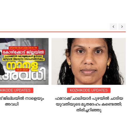
HIKODE UPDATES
KOZHIKODE UPDATES
ട് ജില്ലയിൽ നാളെയും
ഫറോക്ക് ചാലിയാർ പുഴയിൽ ചാടിയ
അവധി
യുവതിയുടെ മൃതദേഹം കണ്ടെത്തി;
തിരിച്ചറിഞ്ഞു