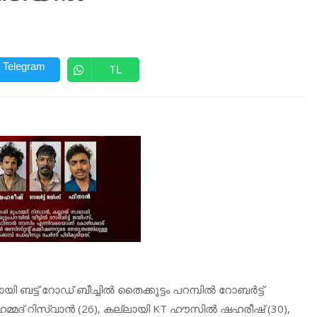
Telegram
TL
ട്ട് റോഡ് ബീച്ചിൽ തൈക്കൂട്ടം പറമ്പിൽ റോബർട്ട്
 മുഹമ്മദ് റിസ്‌വാൻ (26), കല്ലായി KT ഹൗസിൽ ഷഹരീഷ് (30),