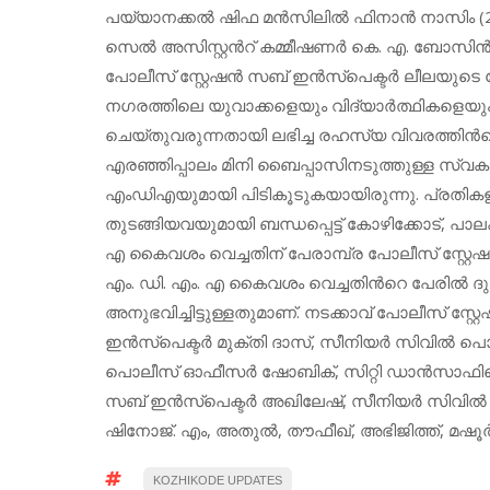
പയ്യാനക്കൽ ഷിഫ മൻസിലിൽ ഫിനാൻ നാസിം (20) എന്
സെൽ അസിസ്റ്റന്‍റ് കമ്മീഷണർ കെ. എ. ബോസിൻ്
പോലീസ് സ്റ്റേഷന്‍ സബ് ഇൻസ്പെക്ടർ ലീലയുടെ നേ
നഗരത്തിലെ യുവാക്കളെയും വിദ്യാർത്ഥികളെയും കേന
ചെയ്തുവരുന്നതായി ലഭിച്ച രഹസ്യ വിവരത്തി
എരഞ്ഞിപ്പാലം മിനി ബൈപ്പാസിനടുത്തുള്ള സ്വകാര
എംഡിഎയുമായി പിടികൂടുകയായിരുന്നു. പ്രതികള
തുടങ്ങിയവയുമായി ബന്ധപ്പെട്ട് കോഴിക്കോട്, പാലക
എ കൈവശം വെച്ചതിന് പേരാമ്പ്ര പോലീസ് സ്റ്റ
എം. ഡി. എം. എ കൈവശം വെച്ചതിന്‍റെ പേരിൽ 
അനുഭവിച്ചിട്ടുള്ളതുമാണ്. നടക്കാവ് പോലീസ് സ്റ്റ
ഇൻസ്പെക്ടർ മുക്തി ദാസ്, സീനിയർ സിവിൽ പൊ
പൊലീസ് ഓഫീസർ ഷോബിക്, സിറ്റി ഡാൻസാഫിലെ 
സബ് ഇൻസ്പെക്ടർ അഖിലേഷ്, സീനിയർ സിവിൽ
ഷിനോജ്. എം, അതുൽ, തൗഫീഖ്, അഭിജിത്ത്, മഷ
KOZHIKODE UPDATES